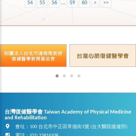
54
55
56
...
59
60
>
>>
台灣復健醫學會 Taiwan Academy of Physical Medicine
and Rehabilitation
會址：100 台北市中正區常德街1號 (台大醫院復健部)
電話：(02) 23816108