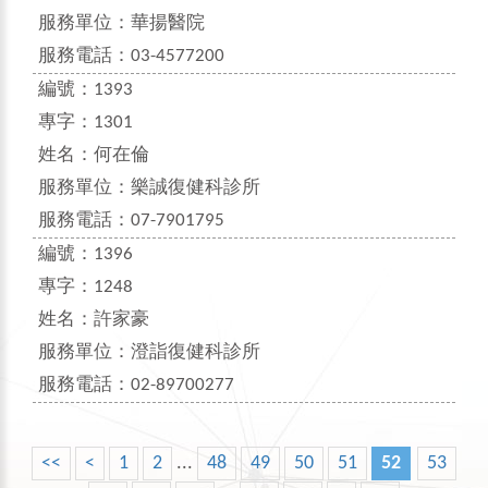
服務單位：
華揚醫院
服務電話：
03-4577200
編號：
1393
專字：
1301
姓名：
何在倫
服務單位：
樂誠復健科診所
服務電話：
07-7901795
編號：
1396
專字：
1248
姓名：
許家豪
服務單位：
澄詣復健科診所
服務電話：
02-89700277
<<
<
1
2
...
48
49
50
51
52
53