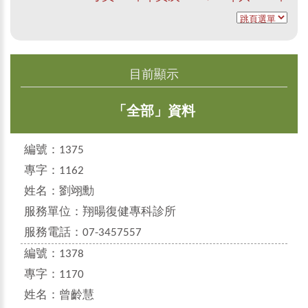
目前顯示
「全部」資料
編號：
1375
專字：
1162
姓名：
劉翊勳
服務單位：
翔暘復健專科診所
服務電話：
07-3457557
編號：
1378
專字：
1170
姓名：
曾齡慧