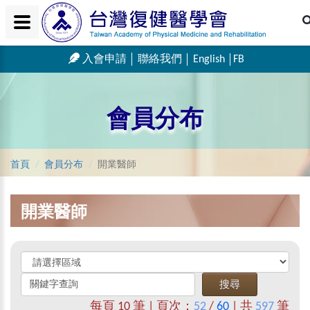
入會申請
聯絡我們
English
FB
會員分布
首頁
會員分布
開業醫師
開業醫師
每頁
10
筆 | 頁次：
52
/
60
| 共
597
筆