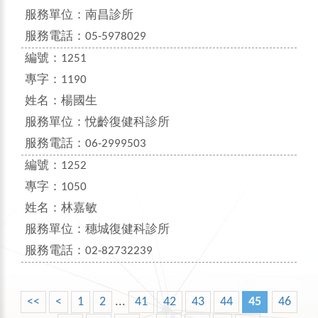
服務單位：
南昌診所
服務電話：
05-5978029
編號：
1251
專字：
1190
姓名：
楊國生
服務單位：
悅齡復健科診所
服務電話：
06-2999503
編號：
1252
專字：
1050
姓名：
林嘉敏
服務單位：
穗城復健科診所
服務電話：
02-82732239
<<
<
1
2
...
41
42
43
44
45
46