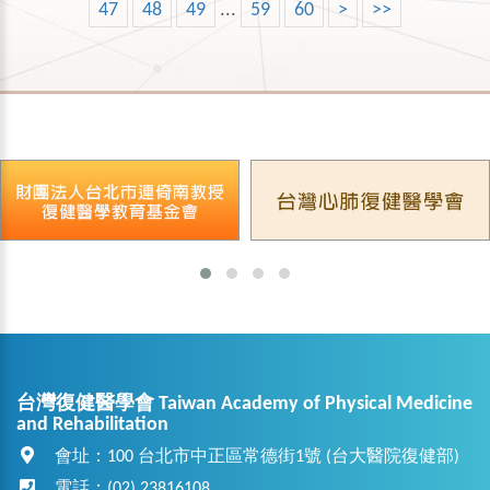
47
48
49
...
59
60
>
>>
台灣復健醫學會 Taiwan Academy of Physical Medicine
and Rehabilitation
會址：100 台北市中正區常德街1號 (台大醫院復健部)
電話：(02) 23816108