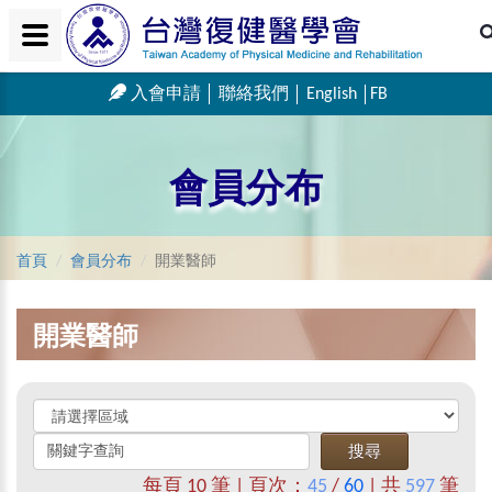
入會申請
聯絡我們
English
FB
會員分布
首頁
會員分布
開業醫師
開業醫師
每頁
10
筆 | 頁次：
45
/
60
| 共
597
筆