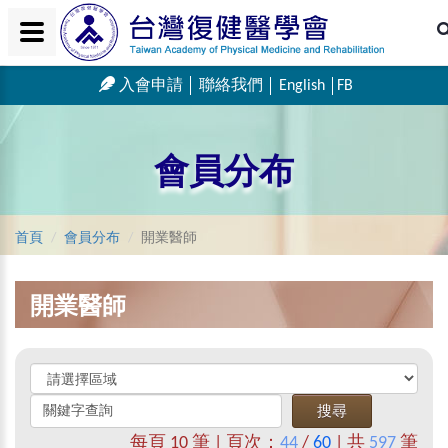
入會申請
聯絡我們
English
FB
會員分布
首頁
會員分布
開業醫師
開業醫師
每頁
10
筆 | 頁次：
44
/
60
| 共
597
筆