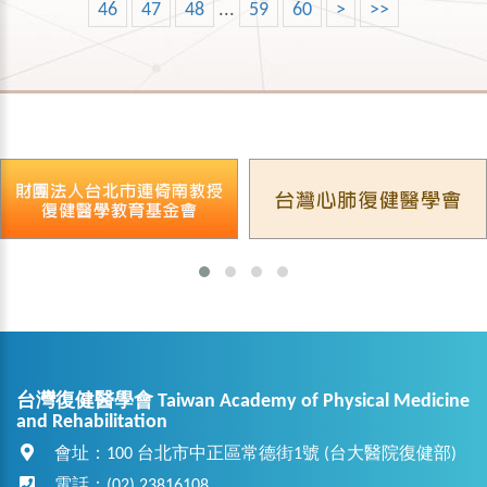
46
47
48
...
59
60
>
>>
台灣復健醫學會 Taiwan Academy of Physical Medicine
and Rehabilitation
會址：100 台北市中正區常德街1號 (台大醫院復健部)
電話：(02) 23816108