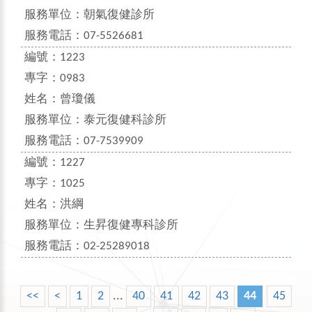
服務單位：
朝氣復健診所
服務電話：
07-5526681
編號：
1223
專字：
0983
姓名：
曾瓊儀
服務單位：
泰元復健科診所
服務電話：
07-7539909
編號：
1227
專字：
1025
姓名：
洪綱
服務單位：
生昇復健專科診所
服務電話：
02-25289018
<<
<
1
2
...
40
41
42
43
44
45