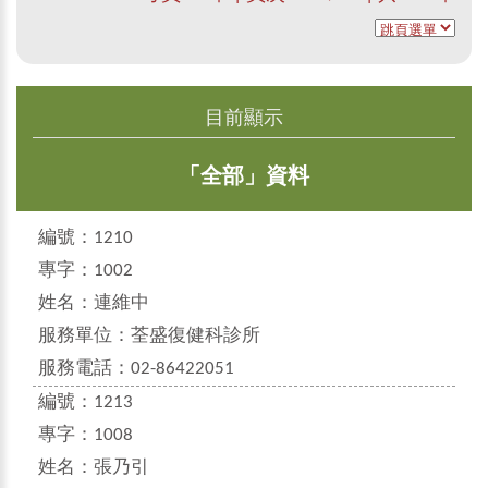
目前顯示
「全部」資料
編號：
1210
專字：
1002
姓名：
連維中
服務單位：
荃盛復健科診所
服務電話：
02-86422051
編號：
1213
專字：
1008
姓名：
張乃引