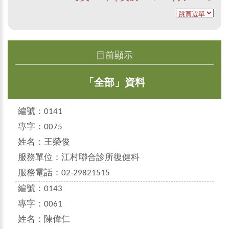
目前顯示
「全部」資料
編號：
0141
專字：
0075
姓名：
王榮俊
服務單位：
江村聯合診所復健科
服務電話：
02-29821515
編號：
0143
專字：
0061
姓名：
陳偉仁