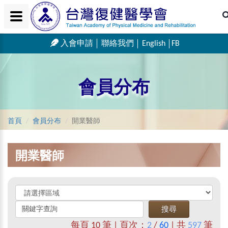
入會申請
聯絡我們
English
FB
會員分布
首頁
會員分布
開業醫師
開業醫師
每頁
10
筆 | 頁次：
2
/
60
| 共
597
筆