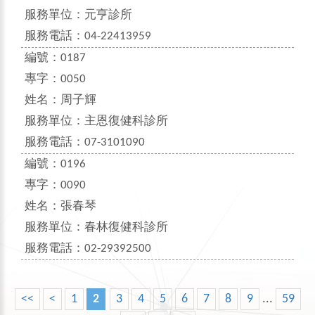
服務單位：
元亨診所
服務電話：
04-22413959
編號：
0187
專字：
0050
姓名：
周子輝
服務單位：
主恩復健科診所
服務電話：
07-3101090
編號：
0196
專字：
0090
姓名：
張春琴
服務單位：
春林復健科診所
服務電話：
02-29392500
<<
<
1
2
3
4
5
6
7
8
9
...
59