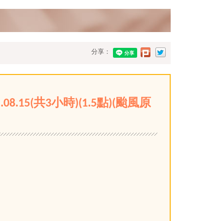
分享：
5(共3小時)(1.5點)(颱風原