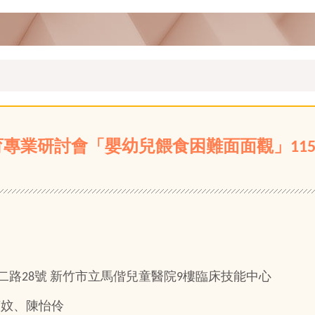
業研討會「嬰幼兒餵食困難面面觀」115.08.1
建功二路28號 新竹市立馬偕兒童醫院9樓臨床技能中心
，劉貞妏、陳怡伶